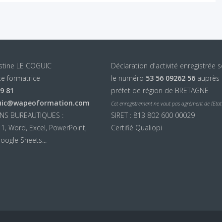
istine LE COGUIC
Déclaration d'activité enregistrée 
e formatrice
le numéro
53 56 09262 56
auprès
99 81
préfet de région de BRETAGNE
uic@wapeoformation.com
Cet enregistrement ne vaut pas agrément de l’Etat
NS BUREAUTIQUES :
SIRET : 813 802 600 00029
, Word, Excel, PowerPoint,
Certifié Qualiopi
oogle Sheets...