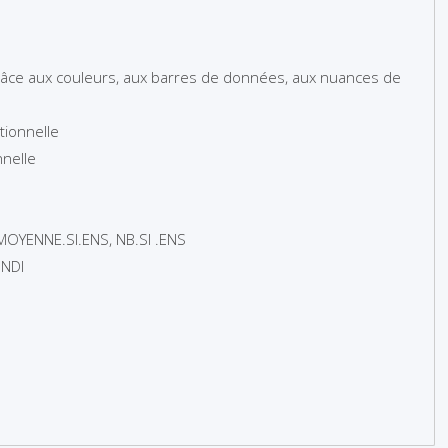
râce aux couleurs, aux barres de données, aux nuances de
tionnelle
nnelle
 MOYENNE.SI.ENS, NB.SI .ENS
ONDI