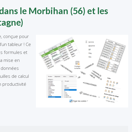
dans le Morbihan (56) et les
tagne)
e, conçue pour
’un tableur ! Ce
es formules et
 la mise en
os données
illes de calcul
n productivité