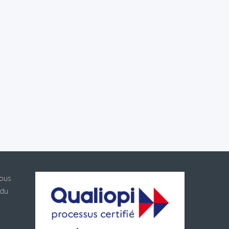
sous
 du